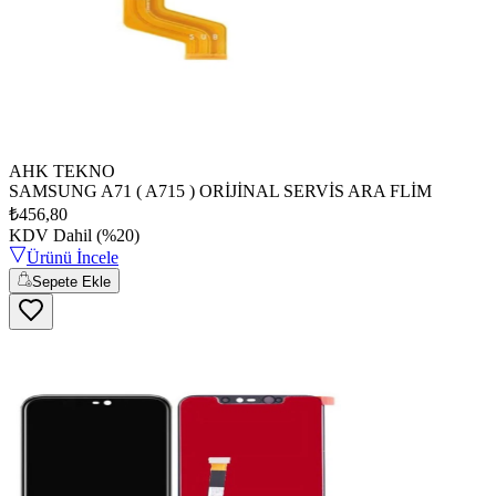
AHK TEKNO
SAMSUNG A71 ( A715 ) ORİJİNAL SERVİS ARA FLİM
₺456,80
KDV Dahil (%20)
Ürünü İncele
Sepete Ekle