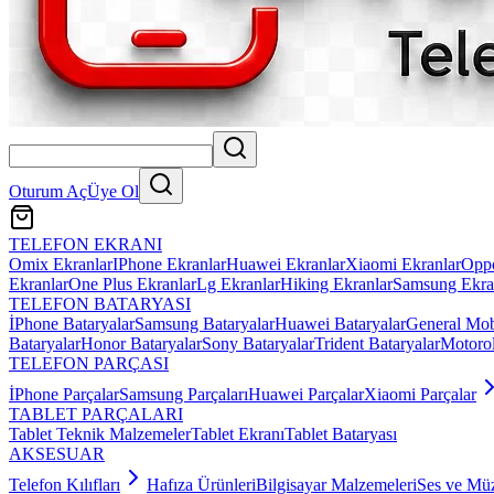
Oturum Aç
Üye Ol
TELEFON EKRANI
Omix Ekranlar
IPhone Ekranlar
Huawei Ekranlar
Xiaomi Ekranlar
Oppo
Ekranlar
One Plus Ekranlar
Lg Ekranlar
Hiking Ekranlar
Samsung Ekr
TELEFON BATARYASI
İPhone Bataryalar
Samsung Bataryalar
Huawei Bataryalar
General Mob
Bataryalar
Honor Bataryalar
Sony Bataryalar
Trident Bataryalar
Motorol
TELEFON PARÇASI
İPhone Parçalar
Samsung Parçaları
Huawei Parçalar
Xiaomi Parçalar
TABLET PARÇALARI
Tablet Teknik Malzemeler
Tablet Ekranı
Tablet Bataryası
AKSESUAR
Telefon Kılıfları
Hafıza Ürünleri
Bilgisayar Malzemeleri
Ses ve Müz