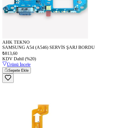
AHK TEKNO
SAMSUNG A54 (A546) SERVİS ŞARJ BORDU
₺813,60
KDV Dahil (%20)
Ürünü İncele
Sepete Ekle