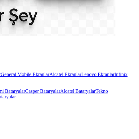
r
General Mobile Ekranlar
Alcatel Ekranlar
Lenovo Ekranlar
İnfinix
i Bataryalar
Casper Bataryalar
Alcatel Bataryalar
Tekno
taryalar