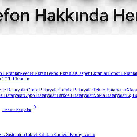
 Ekranlar
Reeder Ekran
Tekno Ekranlar
Casper Ekranlar
Honor Ekranla
an
TCL Ekranlar
ile Bataryalar
Omix Bataryalar
İnfinix Bataryalar
Tekno Bataryalar
Xiaom
a Bataryalar
Oppo Bataryalar
Turkcell Bataryalar
Nokia Bataryalar
Lg Ba
Tekno Parçalar
ik Sistemleri
Tablet Kılıfları
Kamera Koruyucuları