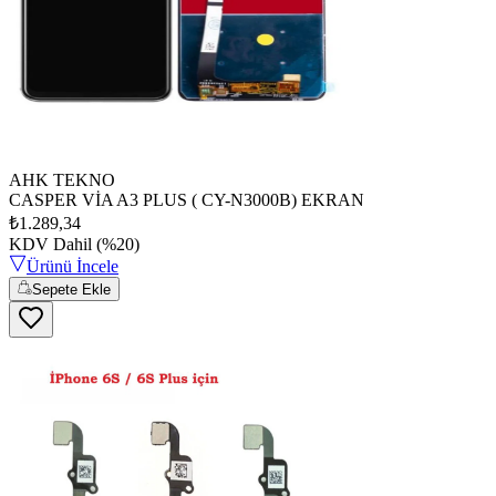
AHK TEKNO
CASPER VİA A3 PLUS ( CY-N3000B) EKRAN
₺1.289,34
KDV Dahil (%20)
Ürünü İncele
Sepete Ekle