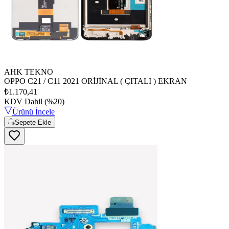
AHK TEKNO
OPPO C21 / C11 2021 ORİJİNAL ( ÇITALI ) EKRAN
₺1.170,41
KDV Dahil (%20)
Ürünü İncele
Sepete Ekle